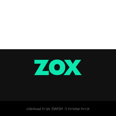
זכויות שמורות ל- SWISH מבית oVerload