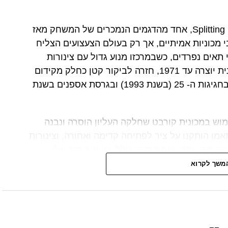
מדובר בדגם של מכונית המשחק בשם Splitting Image, אחד מהדגמים הנמכרים של המשחק מאז
כננו מעצבי מכוניות אמיתיים, אך רק בעולם הצעצועים הצליח
אים נפרדים, כשבמרכזו מנוע גדול עם צינורות
פליטה העוברים לאורכו בין שני התאים. המכונית יוצרה עד 1971, חזרה לביקור קטן כחלק מקידום
מכירות של Shell, ולאחר מכן נמכרה שוב רק בחגיגות ה- 25 (בשנת 1993) ובגרסת אספנים בשנת
ש במכונית קורבט שחלקה העליון הוסרה ונבנה
ו הותקנו על ציר לפתיחה קדימה ואחורה, וצינורות
ה מרשימה, ואת הרכב, כולל רישיון הרכב שלו
.
משך לקרוא
ירוצים אליו משוגרות מכוניות באמצעות משגר.
בים ככל הניתן ואף לקיים תחרויות בין מכוניות.
שחק מלווה ילדים כבר עשרות יותר מ- 50 שנים, והוא זוכה לפריחה מחודש בין היתר בזכות