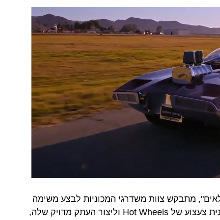
יטי של Netflix, "מוסך הפלאים", מתבקש צוות משדרגי המכוניות לבצע משימה
שנשמעת לקוחה מעולם האגדות – לקחת מכונית צעצוע של Hot Wheels וליצור העתק מדויק שלה,