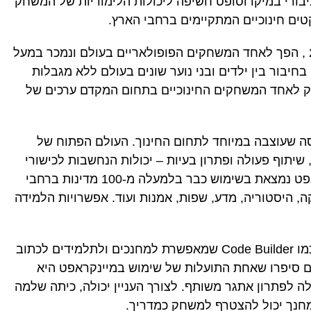
יבורי במיקרוסופט חשיפה ליכולות הלימודיות של המשחק
טים חינוכיים המתקיימים ברחבי הארץ.
המשחק יצא לשוק לראשונה בשנת 2009 , הפך לאחד המשחקים הפופולאריים בעולם ונמכר במעל
שחק בחיבור בין ילדים ובני נוער שונים בעולם ללא מגבלות
ק לאחד המשחקים החינוכיים בתחום המקדם ערכים של
סה שעוצבה במיוחד לתחום החינוך. העולם הפתוח של
 שיתוף פעולה ופתרון בעיות – יכולות הנחשבות לכישורי
חיים חשובים. גרסת החינוך של מיינקראפט נמצאת בשימוש כבר בלמעלה מ-100 מדינות ברחבי
, היסטוריה, מדע, שפות, אמנות ועוד. אפשרויות הלמידה
Minecraft for Education כולל פיצ'רים כמו Code Builder שמאפשרת למחנכים ולתלמידים לכתוב
 בעולם תלת מימד 3D. מחנכים סיפרו שאחת התועלות של שימוש במיינקראפט היא
ה לפתרון אתגר משותף. לצורך העניין יכולה, כיתה שלמה
חנך יכול להצטרף למשחק כמדריך.