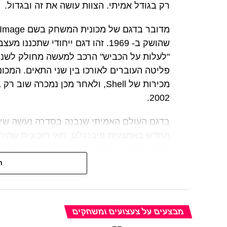
רק בגודל אמיתי. הצוות עושה את זה ובגדול.
שהושק ב- 1969. זהו דגם ייחודי שת
"לעלות על הכביש" הרכב למעשה מחולק לשני ת
2002.
בדגם העולם האמיתי שנבנה בסדרה נעשה שימו
מחדש באמצעות פיברגלס. תאי הזכוכית שהותאמ
מפלט התקנו במיוחד כמו בדגם המקורי. התוצא
בארה"ב, ניתן
כעת לרכוש במחיר של 150,00 דולר
ה
המשחק הוט ווליס הוא משחק להרכבת מסלול מ
המטרה היא לאתגר את המכוניות במסלולים מורכ
מבצעים על צעצועים ומשחקים
המ