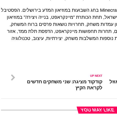
אירוע החינוך התקיים כחלק מפסטיבל Minecraft בחג השבועות במוזיאון המדע בירושלים. הפסטיבל
אל, תחת הכותרת "מיינקראפט, בנייה ויצירה" במוזיאון
גון עמדות משחק, תחרויות נושאות פרסים ברוח המשחק,
ים, תחרות תחפושות מיינקראפט, הדפסת תלת ממד, אזור
ות נוספות המשלבות משחק, יצירתיות, עיצוב, טכנולוגיה
UP NEXT
וזל
קודקוד מציגה: שני משחקים חדשים
לקראת הקיץ
YOU MAY LIKE