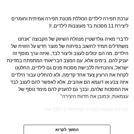
נתניה, עופר הקניון הגדול פתח תקווה, עופר סירקין, עופר מרום,
עופר קניותר, עופר רחובות, עופר לב אשדוד, עופר אדומים,
ערכת תפירה לילדים הכוללת מכונת תפירה אמיתית וחומרים
עופר גרנד באר שבע.
ליצירת 11 מסכות בד מעוצבות לילדים. !!
הכניסה להצגות וההשתתפות בכל הפעילויות הינה בחינם
לדברי מאיה גולדשטיין מנהלת השיווק של הקבוצה "אנחנו
!!!!
משתדלים תמיד לחשוב בפיתוח של מוצר חדש על הזווית של
הילדים. מה הם יכולים לעצב וליצור לבד, ואיזה ערך מוסף זה
לפרטים נוספים ולצפייה בתוכנית הפעילות בכל קניון כנסו
יעניק להם. בימים אלא, עם המצב הבריאותי המתפתח במדינת
לאתרי הקניונים
ישראל, וההנחיות ללבישת מסכות פנים גם לילדים, החלטנו
לקחת את הרעיון צעד אחד קדימה, ולא להחליט עבור הילדים
איזה צבע או דוגמא הם אוהבים, אלא לאפשר להם לעצב לבד
RELATED TOPICS:
את המסכות שלהם, ובכך גם להעניק להם מימד נוסף של
UP NEX
עצמאות, וכמובן את חדוות היצירה"
eBay ודיסני ישראל משתפות פעולה למען הגשמת
לומות של ילדי עמותת Make A Wish
הערכה מוצעת במחיר המתחיל ב- 150-שח
המשך לקרוא