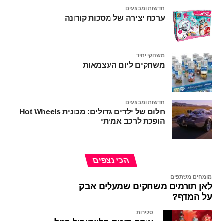
חדשות ומבצעים
ערכת יצירה של מסכות קורונה
בנוסף, הנחות רבות על המותגים מיי ליטל פוני, סטאר וורס,
גיבורי מארוול, נרף, כוח פיג'יי פליי דו ועוד
משלוח חינם מעל 150 שח !
משחקי יחיד
משחקים ליום העצמאות
חדשות ומבצעים
חלום של ילדים גדולים: מכונית Hot Wheels
הופכת לרכב אמיתי
הכי נצפים
מומחים משתפים
לאן תורמים משחקים שמעלים אבק
על המדף?
סקירות