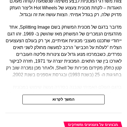
צוות משדרגי המכוניות לבצע משימה שנשמעת לקוחה מעולם
האגדות – לקחת מכונית צעצוע של Hot Wheels וליצור העתק
מדויק שלה, רק בגודל אמיתי. הצוות עושה את זה ובגדול.
מדובר בדגם של מכונית המשחק בשם Splitting Image, אחד
מהדגמים הנמכרים של המשחק מאז שהושק ב- 1969. זהו דגם
ייחודי שתכננו מעצבי מכוניות אמיתיים, אך רק בעולם הצעצועים
הצליח "לעלות על הכביש" הרכב למעשה מחולק לשני תאים
נפרדים, כשבמרכזו מנוע גדול עם צינורות פליטה העוברים
לאורכו בין שני התאים. המכונית יוצרה עד 1971, חזרה לביקור
קטן כחלק מקידום מכירות של Shell, ולאחר מכן נמכרה שוב רק
בחגיגות ה- 25 (בשנת 1993) ובגרסת אספנים בשנת 2002.
בדגם העולם האמיתי שנבנה בסדרה נעשה שימוש במכונית
קורבט שחלקה העליון הוסרה ונבנה מחדש באמצעות פיברגלס.
המשך לקרוא
תאי הזכוכית שהותאמו הותקנו על ציר לפתיחה קדימה ואחורה,
וצינורות מפלט התקנו במיוחד כמו בדגם המקורי. התוצאה
מרשימה, ואת הרכב, כולל רישיון הרכב שלו בארה"ב, ניתן
כעת
לרכוש במחיר של 150,00 דולר
.
מבצעים על צעצועים ומשחקים