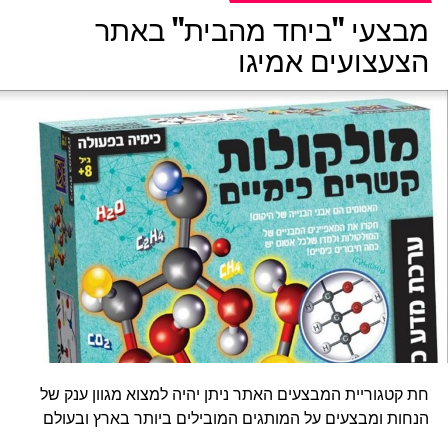
מבצעי "ביחד מהבית" באתר
המשחק הוט ווליס הוא משחק להרכבת מסלול מירוצים אליו
הצעצועים אמיגו
משוגרות מכוניות באמצעות משגר. המטרה היא לאתגר את
המכוניות במסלולים מורכבים ככל הניתן ואף לקיים תחרויות בין
מכוניות. המשחק מלווה ילדים כבר עשרות יותר מ- 50 שנים,
והוא זוכה לפריחה מחודש בין היתר בזכות אפליקציות משחק
ותוספים חדשים
חת קטגוריית המבצעים האתר ניתן יהיה למצוא מגוון ענק של
הנחות ומבצעים על המותגים המובילים ביותר בארץ ובעולם