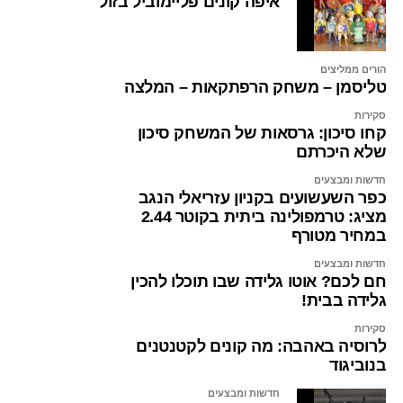
איפה קונים פליימוביל בזול
הורים ממליצים
טליסמן – משחק הרפתקאות – המלצה
סקירות
קחו סיכון: גרסאות של המשחק סיכון
שלא היכרתם
חדשות ומבצעים
כפר השעשועים בקניון עזריאלי הנגב
מציג: טרמפולינה ביתית בקוטר 2.44
במחיר מטורף
חדשות ומבצעים
חם לכם? אוטו גלידה שבו תוכלו להכין
גלידה בבית!
סקירות
לרוסיה באהבה: מה קונים לקטנטנים
בנוביגוד
חדשות ומבצעים