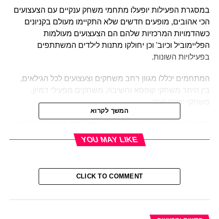
במסגרת הפעילות יופעלו מתחמי משחק ענקיים עם הצעצועים
הכי אהובים, מופעים חדשים שלא התקיימו מעולם בקניונים
כשהדמויות המרכזיות שלהם הם הצעצועים מעולמות
הפליימוביל וכיוב' וכן יחולקו מתנות לילדים המשתתפים
בפעילויות השונות.
המתחמים יכללו מגוון רחב משחקים וצעצועים לכל הגילאים,
בין היתר משחקי קופסא וחשיבה, משחקים מפעילי דמיון,
משחקי יצירה ועוד
המשך לקרוא
במהלך ימי הפעילות יוצעו באתר
MY OFER
קופונים להטבות
בלעדיות לחברי המועדון ומתנות של חברת יצירה יחולקו
YOU MAY LIKE
לילדים.
בנוסף יערכו מופעים כמו:
CLICK TO COMMENT
ארץ הצעצועים האבודים –
לילי מקבלת במתנה ליום הולדתה
צעצוע נפלא, לג��רי בטעות ובלי כוונה, נפגע הדובי חברה
הטוב ועוזב בלי הכנה. בעזרת הפיה הטובה והקהל עוברת לילי