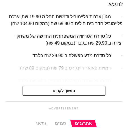
לדוגמא:
· מגוון ערכות פליימוביל ודמויות החל מ 19.90 שח, ערכת
פליימוביל חדר בית חולים ב 69.90 שח (במקום 104.90 שח)
· כל סדרת הטריוויה המשפחתית החדשה של משחקי
יצירה ב 29.90 שח בלבד (במקום 49 שח)
· כל סדרת מדע בפעולה ב 29.90 שח בלבד
· דמויות פאואר ריינג'רס ב 79 שח (במקום 89 שח)
· מבצע על ערכת נרף סלינג סטרייק ב 49 שח בלבד
(במקום 79 שח)
המשך לקרוא
· ערכת פליי דו החיים בעיר כבאית כיבוי אש ב 109 שח
(במקום 159 שח)
ADVERTISEMENT
· דמות מיי ליטל פוני בתוך כרכרה ב 79.90 שח (במקום
אחרונים
חמים
וידאו
119 שח)