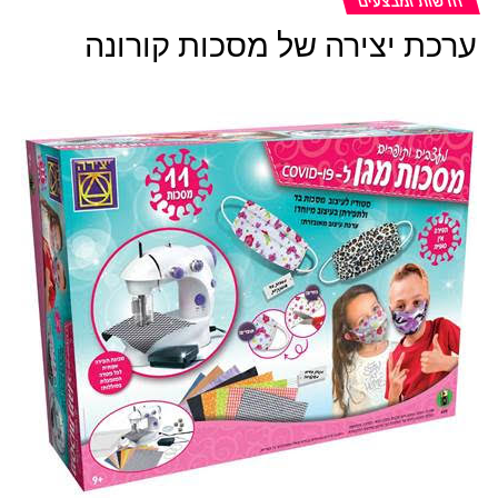
חדשות ומבצעים
מסע קסום אל עבר ארץ הצעצועים האבודים!
ערכת יצירה של מסכות קורונה
קומיכיף עם נולילי ומר פוטטו –
מר פוטטו מתכונן לחג
החנוכה אך לפתע מגלה כי הוא לא רוצה להפוך ללביבה ומוצא
את דרך השירים וההומור להפוך את העולם לעולם של משחק.
הממלכה של פליימוביל –
הנסיך והנסיכה של פליימוביל
יוצאים למסע לחיפוש טירתם הקסומה שנעלמה. מופע המציג
את ערכי החברות, הנתינה והאהבה!
בייבלייד –
מופע הפעלה בשילוב הקהל בו ניתן לראות טריקים
מיוחדים והתנסות בזירות. עם שירים ותחרויות עם סביבוני העל
של חברת יצירה.
מר וגברת פליידו
– דמויות הבצק הכי מצחיקות מגיעות למופע
מדליק בליווי שירים וריקודים.
קניוני עופר המשתתפים ב"מסיבת הצעצועים הגדולה":
עופר הקריון, עופר גרנד קניון חיפה, עופר לב חדרה, עופר השרון