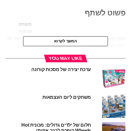
פשוט לשתף
משחק
שיתוף
והכרות שפותח על ידי ליאת זיתוני ורונית חלפון. באישור תו
המשך לקרוא
תוכן של מכון אדלר.
YOU MAY LIKE
זהו משחק חוויתי שמזמין את ההורים לפתח ערוץ תקשורת עם
הילדים שלהם (וגם עם עצמם).
ערכת יצירה של מסכות קורונה
המשחק מתנהל על לוח משחק, אפשר לשחק ליד השולחן או על
הרצפה- מה שמעדיפים. מספר משתתפים- בין 2-4. מתקדמים
על ידי הטלת קובייה בעזרת חיילי משחק.
משחקים ליום העצמאות
המיוחד במשחק הוא שאין בו מנצחים או מפסידים, אין מטרה
להגיע ראשון לקו הסיום- מתקדמים לפי המספרים שמראה
הקובייה. מתי מסתיים המשחק? ממשיכים לשחק עד
חלום של ילדים גדולים: מכונית Hot
שמחליטים שמספיק, אפשר להחליט שמשחקים לפי זמן או עד
Wheels הופכת לרכב אמיתי